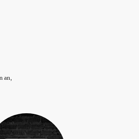
en an,