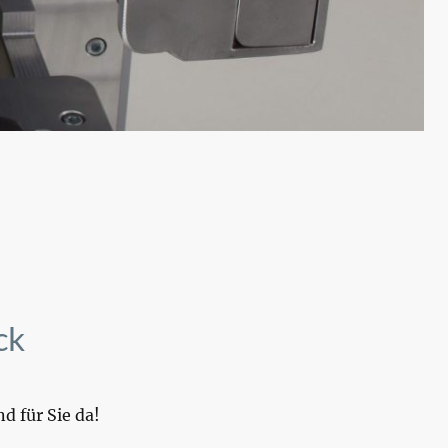
ck
d für Sie da!