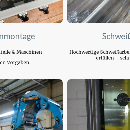
nmontage
Schwei
auteile & Maschinen
Hochwertige Schweißarbei
erfüllen – schn
ren Vorgaben.